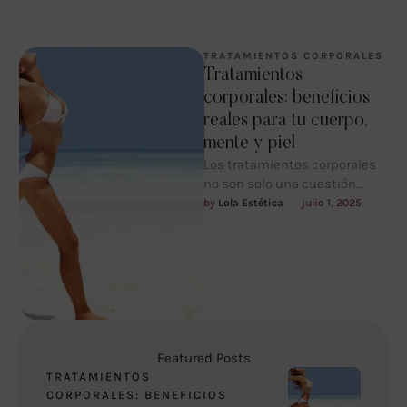
TRATAMIENTOS CORPORALES
Tratamientos
corporales: beneficios
reales para tu cuerpo,
mente y piel
Los tratamientos corporales
no son solo una cuestión
estética. Son una forma de
by 
Lola Estética
julio 1, 2025
cuidarte, de reconectar con tu
…
Featured Posts
TRATAMIENTOS
CORPORALES: BENEFICIOS