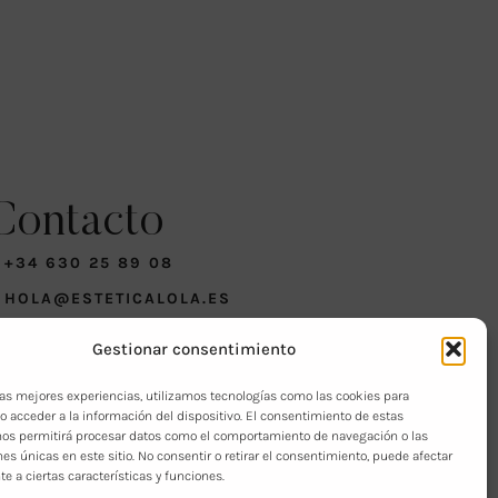
Contacto
+34 630 25 89 08
HOLA@ESTETICALOLA.ES
AVISO LEGAL
Gestionar consentimiento
POLITICAS DE PRIVACIDAD
 las mejores experiencias, utilizamos tecnologías como las cookies para
o acceder a la información del dispositivo. El consentimiento de estas
nos permitirá procesar datos como el comportamiento de navegación o las
nes únicas en este sitio. No consentir o retirar el consentimiento, puede afectar
 a ciertas características y funciones.
león – Agencia de Diseño Web