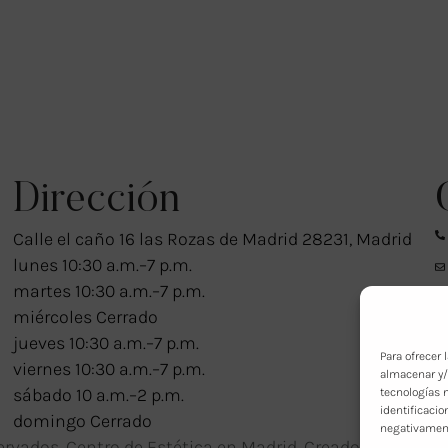
Dirección
Calle el caño 16 las Rozas de Madrid 28231, Madrid
lunes 10:30 a.m.–7 p.m.
martes 10:30 a.m.–7 p.m.
miércoles Cerrado
jueves 10:30 a.m.–7 p.m.
Para ofrecer
viernes 10:30 a.m.–7 p.m.
almacenar y/
sábado 10 a.m.–2 p.m.
tecnologías 
identificacio
domingo Cerrado
negativamente
ervados. Centro de Estética en Madrid. Creado por
Don Ga