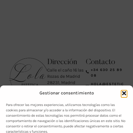
Dirección
Contacto
Calle el caño 16 las
+34 630 25 89
08
Rozas de Madrid
28231, Madrid
HOLA@ESTETIC
lunes 10:30 a.m.–7
ALOLA.ES
Gestionar consentimiento
p.m.
AVISO LEGAL
martes 10:30 a.m.–
Para ofrecer las mejores experiencias, utilizamos tecnologías como las
7 p.m.
POLITICAS DE
cookies para almacenar y/o acceder a la información del dispositivo. El
PRIVACIDAD
miércoles Cerrado
consentimiento de estas tecnologías nos permitirá procesar datos como el
jueves 10:30 a.m.–7
comportamiento de navegación o las identificaciones únicas en este sitio. No
p.m.
consentir o retirar el consentimiento, puede afectar negativamente a ciertas
características y funciones.
viernes 10:30 a.m.–