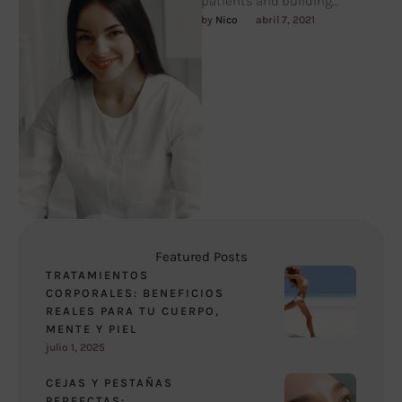
patients and building
meaningful relationships. I
by 
Nico
abril 7, 2021
understand that each person
is unique …
Featured Posts
TRATAMIENTOS
CORPORALES: BENEFICIOS
REALES PARA TU CUERPO,
MENTE Y PIEL
julio 1, 2025
CEJAS Y PESTAÑAS
PERFECTAS: