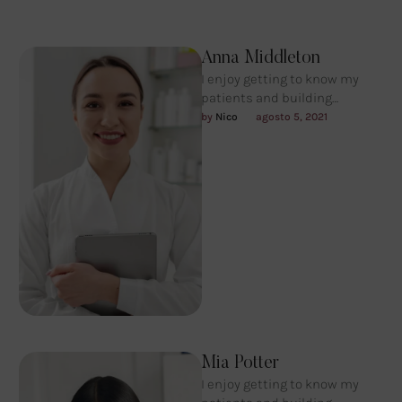
Anna Middleton
I enjoy getting to know my
patients and building
meaningful relationships. I
by 
Nico
agosto 5, 2021
understand that each person
is unique …
Mia Potter
I enjoy getting to know my