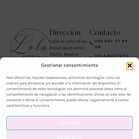
Dirección
Contacto
Calle el caño 16 las
+34 630 25 89
08
Rozas de Madrid
28231, Madrid
HOLA@ESTETIC
lunes 10:30 a.m.–7
ALOLA.ES
Gestionar consentimiento
p.m.
AVISO LEGAL
martes 10:30 a.m.–
Para ofrecer las mejores experiencias, utilizamos tecnologías como las
7 p.m.
POLITICAS DE
cookies para almacenar y/o acceder a la información del dispositivo. El
PRIVACIDAD
miércoles Cerrado
consentimiento de estas tecnologías nos permitirá procesar datos como el
jueves 10:30 a.m.–7
comportamiento de navegación o las identificaciones únicas en este sitio. No
p.m.
consentir o retirar el consentimiento, puede afectar negativamente a ciertas
características y funciones.
viernes 10:30 a.m.–
7 p.m.
sábado 10 a.m.–2
ACEPTAR
p.m.
domingo Cerrado
DENEGAR