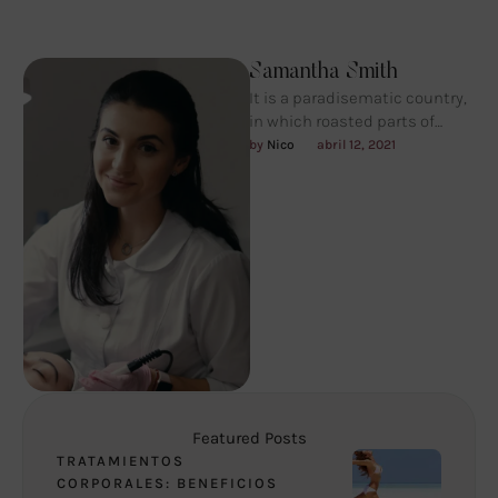
Samantha Smith
It is a paradisematic country,
in which roasted parts of
sentences fly into your mouth.
by 
Nico
abril 12, 2021
Even the all-powerful …
Featured Posts
TRATAMIENTOS
CORPORALES: BENEFICIOS