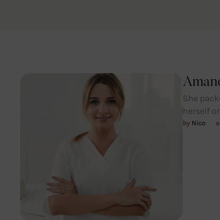
Amand
She packe
herself o
by 
Nico
a