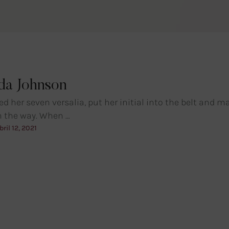
a Johnson
d her seven versalia, put her initial into the belt and m
n the way. When …
bril 12, 2021